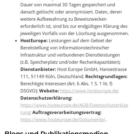
Dauer von maximal 30 Tagen gespeichert und
danach gelöscht oder anonymisiert. Daten, deren
weitere Aufbewahrung zu Beweiszwecken
erforderlich ist, sind bis zur endgültigen Klärung des
jeweiligen Vorfalls von der Löschung ausgenommen.
HostEurope:
Leistungen auf dem Gebiet der
Bereitstellung von informationstechnischer
Infrastruktur und verbundenen Dienstleistungen
(z.B. Speicherplatz und/oder Rechenkapazitäten);
Dienstanbieter:
Host Europe GmbH, Hansestrasse
111, 51149 Köln, Deutschland;
Rechtsgrundlagen:
Berechtigte Interessen (Art. 6 Abs. 1 S. 1 lit. f)
DSGVO);
Website:
https://www.hosteurope.de
;
Datenschutzerklärung:
https://www.hosteurope.de/AGB/Datenschutzerklae
rung
;
Auftragsverarbeitungsvertrag:
https://www.hosteurope.de/Dokumente/
.
Blogs und Publikationsmedien