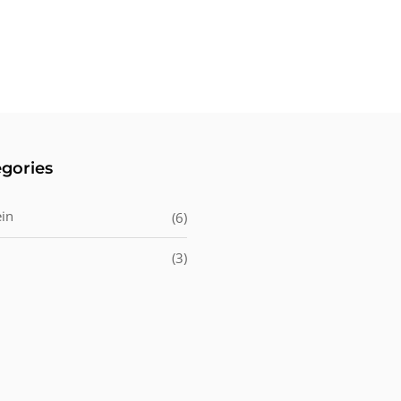
gories
in
(6)
(3)