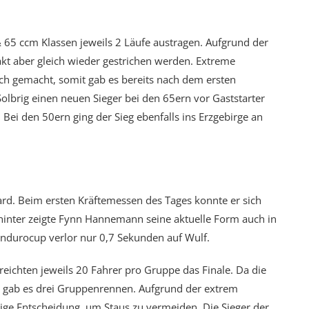
 & 65 ccm Klassen jeweils 2 Läufe austragen. Aufgrund der
kt aber gleich wieder gestrichen werden. Extreme
ch gemacht, somit gab es bereits nach dem ersten
olbrig einen neuen Sieger bei den 65ern vor Gaststarter
ei den 50ern ging der Sieg ebenfalls ins Erzgebirge an
ard. Beim ersten Kräftemessen des Tages konnte er sich
inter zeigte Fynn Hannemann seine aktuelle Form auch in
ndurocup verlor nur 0,7 Sekunden auf Wulf.
ichten jeweils 20 Fahrer pro Gruppe das Finale. Da die
t, gab es drei Gruppenrennen. Aufgrund der extrem
ige Entscheidung, um Staus zu vermeiden. Die Sieger der