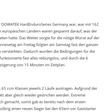
f der DOWATEK HardEnduroSeries Germany war, war mit 162
en europäischen Ländern waren gespannt darauf, was der
ten hatte. Das Wetter sorgte für die nötige Würze auf der
nreisetag am Freitag folgten am Samstag fast den ganzen
ch verstärkten. Dadurch wurden die Bedingungen für die
nktionierte fast alles reibungslos, und durch die 6
erzögerung von 15 Minuten im Zeitplan.
 & 65 ccm Klassen jeweils 2 Läufe austragen. Aufgrund der
kt aber gleich wieder gestrichen werden. Extreme
ch gemacht, somit gab es bereits nach dem ersten
olbrig einen neuen Sieger bei den 65ern vor Gaststarter