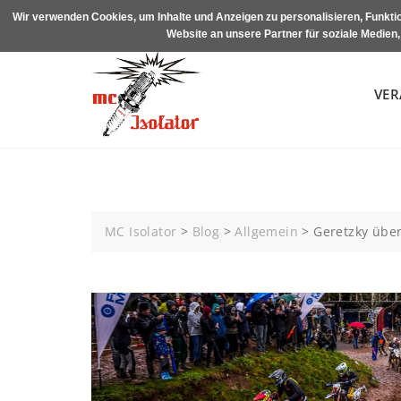
Skip
Wir verwenden Cookies, um Inhalte und Anzeigen zu personalisieren, Funktio
to
Website an unsere Partner für soziale Medien
content
VER
MC Isolator
>
Blog
>
Allgemein
>
Geretzky über