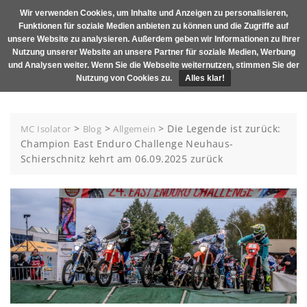
Skip
Wir verwenden Cookies, um Inhalte und Anzeigen zu personalisieren,
MENU
to
Funktionen für soziale Medien anbieten zu können und die Zugriffe auf
content
unsere Website zu analysieren. Außerdem geben wir Informationen zu Ihrer
Nutzung unserer Website an unsere Partner für soziale Medien, Werbung
und Analysen weiter. Wenn Sie die Webseite weiternutzen, stimmen Sie der
Nutzung von Cookies zu.
Alles klar!
>
>
>
Die Legende ist zurück:
MC Isolator
Blog
Allgemein
Champion East Enduro Challenge Neuhaus-
Schierschnitz kehrt am 06.09.2025 zurück